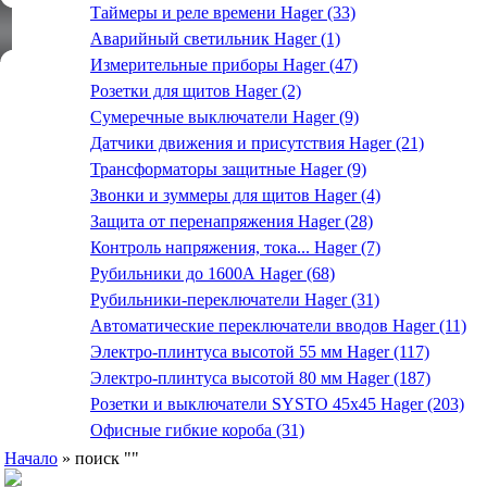
Таймеры и реле времени Hager (33)
Аварийный светильник Hager (1)
Измерительные приборы Hager (47)
Розетки для щитов Hager (2)
Сумеречные выключатели Hager (9)
Датчики движения и присутствия Hager (21)
Трансформаторы защитные Hager (9)
Звонки и зуммеры для щитов Hager (4)
Защита от перенапряжения Hager (28)
Контроль напряжения, тока... Hager (7)
Рубильники до 1600А Hager (68)
Рубильники-переключатели Hager (31)
Автоматические переключатели вводов Hager (11)
Электро-плинтуса высотой 55 мм Hager (117)
Электро-плинтуса высотой 80 мм Hager (187)
Розетки и выключатели SYSTO 45х45 Hager (203)
Офисные гибкие короба (31)
Начало
» поиск ""