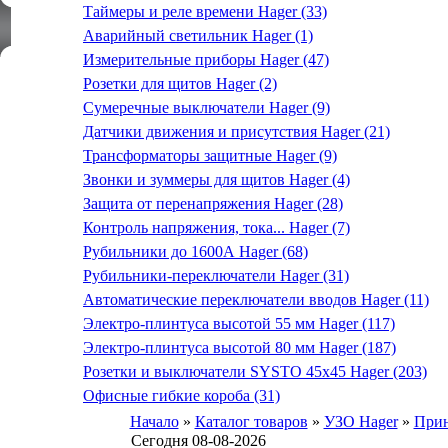
Таймеры и реле времени Hager (33)
Аварийный светильник Hager (1)
Измерительные приборы Hager (47)
Розетки для щитов Hager (2)
Сумеречные выключатели Hager (9)
Датчики движения и присутствия Hager (21)
Трансформаторы защитные Hager (9)
Звонки и зуммеры для щитов Hager (4)
Защита от перенапряжения Hager (28)
Контроль напряжения, тока... Hager (7)
Рубильники до 1600А Hager (68)
Рубильники-переключатели Hager (31)
Автоматические переключатели вводов Hager (11)
Электро-плинтуса высотой 55 мм Hager (117)
Электро-плинтуса высотой 80 мм Hager (187)
Розетки и выключатели SYSTO 45х45 Hager (203)
Офисные гибкие короба (31)
Начало
»
Каталог товаров
»
УЗО Hager
»
Прин
Сегодня 08-08-2026