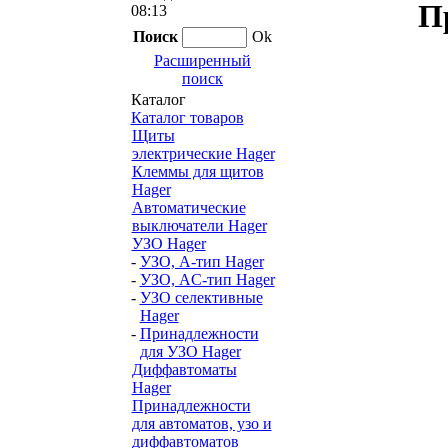
П
08:13
Поиск
Ok
Расширенный
поиск
Каталог
Каталог товаров
Щиты
электрические Hager
Клеммы для щитов
Hager
Автоматические
выключатели Hager
УЗО Hager
-
УЗО, A-тип Hager
-
УЗО, AС-тип Hager
-
УЗО селективные
Hager
-
Принадлежности
для УЗО Hager
Диффавтоматы
Hager
Принадлежности
для автоматов, узо и
диффавтоматов