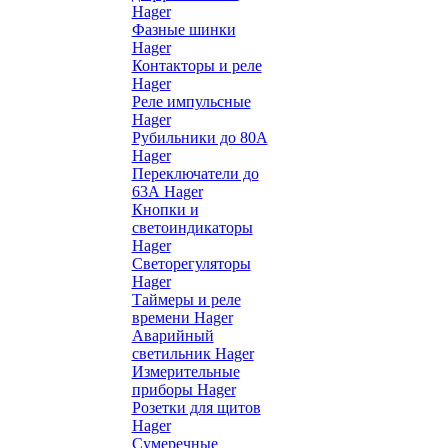
Hager
Фазные шинки
Hager
Контакторы и реле
Hager
Реле импульсные
Hager
Рубильники до 80А
Hager
Переключатели до
63А Hager
Кнопки и
светоиндикаторы
Hager
Светорегуляторы
Hager
Таймеры и реле
времени Hager
Аварийный
светильник Hager
Измерительные
приборы Hager
Розетки для щитов
Hager
Сумеречные