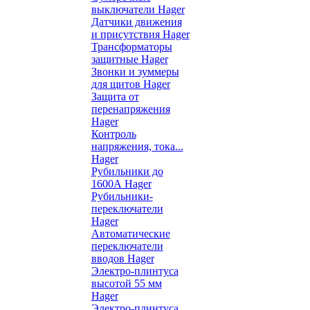
выключатели Hager
Датчики движения
и присутствия Hager
Трансформаторы
защитные Hager
Звонки и зуммеры
для щитов Hager
Защита от
перенапряжения
Hager
Контроль
напряжения, тока...
Hager
Рубильники до
1600А Hager
Рубильники-
переключатели
Hager
Автоматические
переключатели
вводов Hager
Электро-плинтуса
высотой 55 мм
Hager
Электро-плинтуса