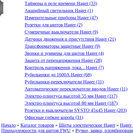
Таймеры и реле времени Hager (33)
Аварийный светильник Hager (1)
Измерительные приборы Hager (47)
Розетки для щитов Hager (2)
Сумеречные выключатели Hager (9)
Датчики движения и присутствия Hager (21)
Трансформаторы защитные Hager (9)
Звонки и зуммеры для щитов Hager (4)
Защита от перенапряжения Hager (28)
Контроль напряжения, тока... Hager (7)
Рубильники до 1600А Hager (68)
Рубильники-переключатели Hager (31)
Автоматические переключатели вводов Hager (11)
Электро-плинтуса высотой 55 мм Hager (117)
Электро-плинтуса высотой 80 мм Hager (187)
Розетки и выключатели SYSTO 45х45 Hager (203)
Офисные гибкие короба (31)
Начало
»
Каталог товаров
»
Щиты электрические Hager
»
Hager
Принадлежности для щитов FWU
»
Ручки, замки, пломбировщ