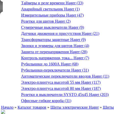
Таймеры и реле времени Hager (33)
Аварийный светильник Hager (1)
Измерительные приборы Hager (47)
Розетки для щитов Hager (2)
Сумеречные выключатели Hager (9)
Датчики движения и присутствия Hager (21)
Трансформаторы защитные Hager (9)
Звонки и зуммеры для щитов Hager (4)
Защита от перенапряжения Hager (28)
Контроль напряжения, тока... Hager (7)
Рубильники до 1600А Hager (68)
Рубильники-переключатели Hager (31)
Автоматические переключатели вводов Hager (11)
Электро-плинтуса высотой 55 мм Hager (117)
Электро-плинтуса высотой 80 мм Hager (187)
Розетки и выключатели SYSTO 45х45 Hager (203)
Офисные гибкие короба (31)
Начало
»
Каталог товаров
»
Щиты электрические Hager
»
Щиты 