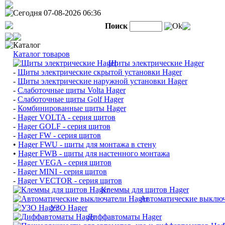
Сегодня 07-08-2026 06:36
Поиск
Ok
Каталог
Каталог товаров
Щиты электрические Hager
-
Щиты электрические скрытой установки Hager
-
Щиты электрические наружной установки Hager
-
Слаботочные щиты Volta Hager
-
Слаботочные щиты Golf Hager
-
Комбинированные щиты Hager
-
Hager VOLTA - серия щитов
-
Hager GOLF - серия щитов
-
Hager FW - серия щитов
•
Hager FWU - щиты для монтажа в стену
•
Hager FWB - щиты для настенного монтажа
-
Hager VEGA - серия щитов
-
Hager MINI - серия щитов
-
Hager VECTOR - серия щитов
Клеммы для щитов Hager
Автоматические выключ
УЗО Hager
Диффавтоматы Hager