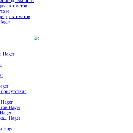
Принадлежности
для автоматов,
узо и
диффавтоматов
Hager
ы Hager
r
er
ager
 присутствия
 Hager
тов Hager
Hager
а... Hager
и Hager