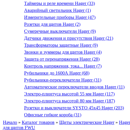
Таймеры и реле времени Hager (33)
Аварийный светильник Hager (1)
Измерительные приборы Hager (47)
Розетки для щитов Hager (2)
Сумеречные выключатели Hager (9)
Датчики движения и присутствия Hager (21)
Трансформаторы защитные Hager (9)
Звонки и зуммеры для щитов Hager (4)
Защита от перенапряжения Hager (28)
Контроль напряжения, тока... Hager (7)
Рубильники до 1600А Hager (68)
Рубильники-переключатели Hager (31)
Автоматические переключатели вводов Hager (11)
Электро-плинтуса высотой 55 мм Hager (117)
Электро-плинтуса высотой 80 мм Hager (187)
Розетки и выключатели SYSTO 45х45 Hager (203)
Офисные гибкие короба (31)
Начало
»
Каталог товаров
»
Щиты электрические Hager
»
Hager
для щитов FWU