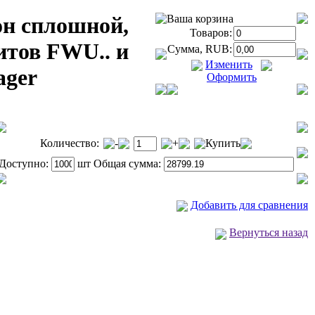
н сплошной,
Ваша корзина
Товаров:
итов FWU.. и
Сумма, RUB:
Изменить
ager
Оформить
Количество:
-
+
Купить
Доступно:
шт Общая сумма:
Добавить для сравнения
Вернуться назад