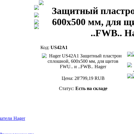
Защитный пластро
600x500 мм, для щ
..FWB.. H
Код:
US42A1
Цена:
28'799,19
RUB
Статус:
Есть на складе
атели Hager