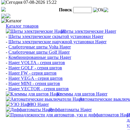
Сегодня 07-08-2026 15:22
Поиск
Ok
Каталог
Каталог товаров
Щиты электрические Hager
-
Щиты электрические скрытой установки Hager
-
Щиты электрические наружной установки Hager
-
Слаботочные щиты Volta Hager
-
Слаботочные щиты Golf Hager
-
Комбинированные щиты Hager
-
Hager VOLTA - серия щитов
-
Hager GOLF - серия щитов
-
Hager FW - серия щитов
-
Hager VEGA - серия щитов
-
Hager MINI - серия щитов
-
Hager VECTOR - серия щитов
Клеммы для щитов Hager
Автоматические выключа
УЗО Hager
Диффавтоматы Hager
П
д
у