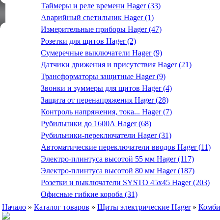
Таймеры и реле времени Hager (33)
Аварийный светильник Hager (1)
Измерительные приборы Hager (47)
Розетки для щитов Hager (2)
Сумеречные выключатели Hager (9)
Датчики движения и присутствия Hager (21)
Трансформаторы защитные Hager (9)
Звонки и зуммеры для щитов Hager (4)
Защита от перенапряжения Hager (28)
Контроль напряжения, тока... Hager (7)
Рубильники до 1600А Hager (68)
Рубильники-переключатели Hager (31)
Автоматические переключатели вводов Hager (11)
Электро-плинтуса высотой 55 мм Hager (117)
Электро-плинтуса высотой 80 мм Hager (187)
Розетки и выключатели SYSTO 45х45 Hager (203)
Офисные гибкие короба (31)
Начало
»
Каталог товаров
»
Щиты электрические Hager
»
Комби