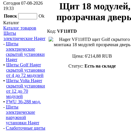
Сегодня 07-08-2026
Щит 18 модулей,
19:33
прозрачная двер
Поиск
Ok
Каталог
Каталог товаров
Код:
VF118TD
Щиты
электрические Hager
-
Щиты
электрические
скрытой установки
Цена:
6'214,88
RUB
Hager
•
Щиты Golf Hager
Статус:
Есть на складе
скрытой установки
от 4 до 72 модулей
•
Щиты Volta Hager
скрытой установки
от 12 до 70
модулей
•
FWU 36-288 мод.
-
Щиты
электрические
наружной
установки Hager
-
Слаботочные щиты