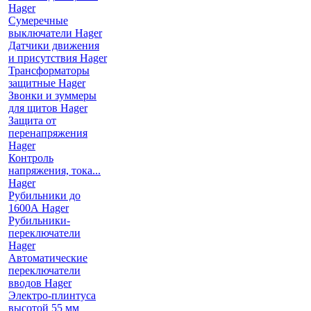
Hager
Сумеречные
выключатели Hager
Датчики движения
и присутствия Hager
Трансформаторы
защитные Hager
Звонки и зуммеры
для щитов Hager
Защита от
перенапряжения
Hager
Контроль
напряжения, тока...
Hager
Рубильники до
1600А Hager
Рубильники-
переключатели
Hager
Автоматические
переключатели
вводов Hager
Электро-плинтуса
высотой 55 мм