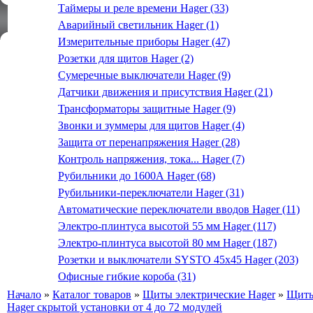
Таймеры и реле времени Hager (33)
Аварийный светильник Hager (1)
Измерительные приборы Hager (47)
Розетки для щитов Hager (2)
Сумеречные выключатели Hager (9)
Датчики движения и присутствия Hager (21)
Трансформаторы защитные Hager (9)
Звонки и зуммеры для щитов Hager (4)
Защита от перенапряжения Hager (28)
Контроль напряжения, тока... Hager (7)
Рубильники до 1600А Hager (68)
Рубильники-переключатели Hager (31)
Автоматические переключатели вводов Hager (11)
Электро-плинтуса высотой 55 мм Hager (117)
Электро-плинтуса высотой 80 мм Hager (187)
Розетки и выключатели SYSTO 45х45 Hager (203)
Офисные гибкие короба (31)
Начало
»
Каталог товаров
»
Щиты электрические Hager
»
Щиты
Hager скрытой установки от 4 до 72 модулей