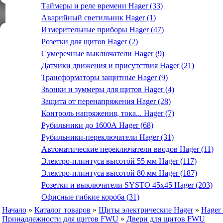
Таймеры и реле времени Hager (33)
Аварийный светильник Hager (1)
Измерительные приборы Hager (47)
Розетки для щитов Hager (2)
Сумеречные выключатели Hager (9)
Датчики движения и присутствия Hager (21)
Трансформаторы защитные Hager (9)
Звонки и зуммеры для щитов Hager (4)
Защита от перенапряжения Hager (28)
Контроль напряжения, тока... Hager (7)
Рубильники до 1600А Hager (68)
Рубильники-переключатели Hager (31)
Автоматические переключатели вводов Hager (11)
Электро-плинтуса высотой 55 мм Hager (117)
Электро-плинтуса высотой 80 мм Hager (187)
Розетки и выключатели SYSTO 45х45 Hager (203)
Офисные гибкие короба (31)
Начало
»
Каталог товаров
»
Щиты электрические Hager
»
Hager
Принадлежности для щитов FWU
»
Двери для щитов FWU