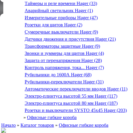
Таймеры и реле времени Hager (33)
Аварийный светильник Hager (1)
Измерительные приборы Hager (47)
Розетки для щитов Hager (2)
Сумеречные выключатели Hager (9)
Датчики движения и присутствия Hager (21)
Трансформаторы защитные Hager (9)
Звонки и зуммеры для щитов Hager (4)
Защита от перенапряжения Hager (28)
Контроль напряжения, тока... Hager (7)
Рубильники до 1600А Hager (68)
Рубильники-переключатели Hager (31)
Автоматические переключатели вводов Hager (11)
Электро-плинтуса высотой 55 мм Hager (117)
Электро-плинтуса высотой 80 мм Hager (187)
Розетки и выключатели SYSTO 45х45 Hager (203)
»
Офисные гибкие короба
Начало
»
Каталог товаров
»
Офисные гибкие короба