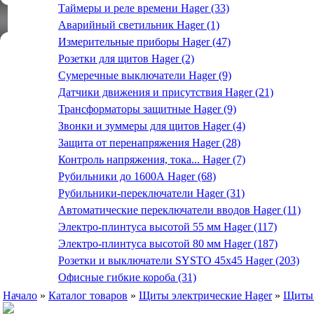
Таймеры и реле времени Hager (33)
Аварийный светильник Hager (1)
Измерительные приборы Hager (47)
Розетки для щитов Hager (2)
Сумеречные выключатели Hager (9)
Датчики движения и присутствия Hager (21)
Трансформаторы защитные Hager (9)
Звонки и зуммеры для щитов Hager (4)
Защита от перенапряжения Hager (28)
Контроль напряжения, тока... Hager (7)
Рубильники до 1600А Hager (68)
Рубильники-переключатели Hager (31)
Автоматические переключатели вводов Hager (11)
Электро-плинтуса высотой 55 мм Hager (117)
Электро-плинтуса высотой 80 мм Hager (187)
Розетки и выключатели SYSTO 45х45 Hager (203)
Офисные гибкие короба (31)
Начало
»
Каталог товаров
»
Щиты электрические Hager
»
Щиты 