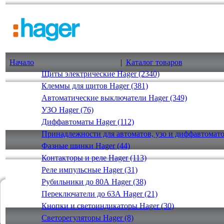
Начало
|
Каталог товаров
Щиты электрические Hager (2340)
Клеммы для щитов Hager (381)
Автоматические выключатели Hager (349)
УЗО Hager (76)
Диффавтоматы Hager (112)
Принадлежности для автоматов, узо и диффавтомато
Фазные шинки Hager (44)
Контакторы и реле Hager (113)
Реле импульсные Hager (31)
Рубильники до 80А Hager (38)
Переключатели до 63А Hager (21)
Кнопки и светоиндикаторы Hager (30)
Светорегуляторы Hager (8)