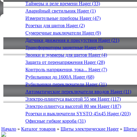
Таймеры и реле времени Hager (33)
Аварийный светильник Hager (1)
Измерительные приборы Hager (47)
Розетки для щитов Hager (2)
Сумеречные выключатели Hager (9)
Датчики движения и присутствия Hager (21)
Трансформаторы защитные Hager (9)
Звонки и зуммеры для щитов Hager (4)
Защита от перенапряжения Hager (28)
Контроль напряжения, тока... Hager (7)
Рубильники до 1600А Hager (68)
Рубильники-переключатели Hager (31)
Автоматические переключатели вводов Hager (11)
Электро-плинтуса высотой 55 мм Hager (117)
Электро-плинтуса высотой 80 мм Hager (187)
Розетки и выключатели SYSTO 45х45 Hager (203)
Офисные гибкие короба (31)
Начало
»
Каталог товаров
»
Щиты электрические Hager
»
Щиты 