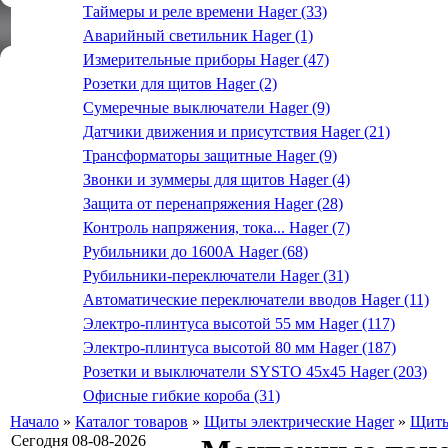
Таймеры и реле времени Hager (33)
Аварийный светильник Hager (1)
Измерительные приборы Hager (47)
Розетки для щитов Hager (2)
Сумеречные выключатели Hager (9)
Датчики движения и присутствия Hager (21)
Трансформаторы защитные Hager (9)
Звонки и зуммеры для щитов Hager (4)
Защита от перенапряжения Hager (28)
Контроль напряжения, тока... Hager (7)
Рубильники до 1600А Hager (68)
Рубильники-переключатели Hager (31)
Автоматические переключатели вводов Hager (11)
Электро-плинтуса высотой 55 мм Hager (117)
Электро-плинтуса высотой 80 мм Hager (187)
Розетки и выключатели SYSTO 45х45 Hager (203)
Офисные гибкие короба (31)
Начало
»
Каталог товаров
»
Щиты электрические Hager
»
Щиты
Сегодня 08-08-2026