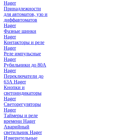
Hager
Принадлежности
для автоматов, узо и
диффавтоматов
Hager
Фазные шинки
Hager
Контакторы и реле
Hager
Реле импульсные
Hager
Рубильники до 80А
Hager
Переключатели до
63А Hager
Кнопки и
светоиндикаторы
Hager
Светорегуляторы
Hager
Таймеры и реле
времени Hager
Аварийный
светильник Hager
Измерительные