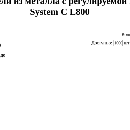
и из металла с регулируемой
System C L800
Кол
Доступно:
шт 
B
аде