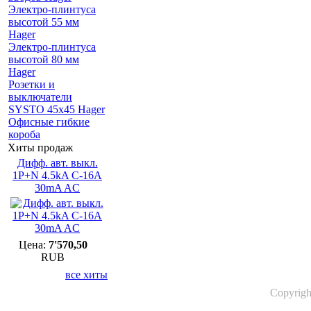
Электро-плинтуса
высотой 55 мм
Hager
Электро-плинтуса
высотой 80 мм
Hager
Розетки и
выключатели
SYSTO 45х45 Hager
Офисные гибкие
короба
Хиты продаж
Дифф. авт. выкл.
1P+N 4.5kA C-16A
30mA AC
Цена:
7'570,50
RUB
все хиты
Copyrigh