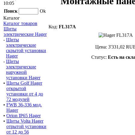
Монтажные панел
10:05
Поиск
Ok
Каталог
Каталог товаров
Код:
FL317A
Щиты
электрические Hager
-
Щиты
электрические
Цена:
3'331,02
RU
скрытой установки
Hager
Статус:
Есть на скл
-
Щиты
электрические
наружной
установки Hager
•
Щиты Golf Hager
открытой
установки от 4 до
72 модулей
•
FWB 36-336 мод.
Hager
•
Orion IP65 Hager
•
Щиты Volta Hager
отрытой установки
от 12 до 56