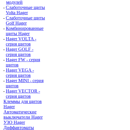
модулей
-
Слаботочные щиты
Volta Hager
-
Слаботочные щиты
Golf Hager
-
Комбинированные
щиты Hager
-
Hager VOLTA -
серия щитов
-
Hager GOLF -
серия щитов
-
Hager FW - серия
щитов
-
Hager VEGA -
серия щитов
-
Hager MINI - серия
щитов
-
Hager VECTOR -
серия щитов
Клеммы для щитов
Hager
Автоматические
выключатели Hager
УЗО Hager
Диффавтоматы