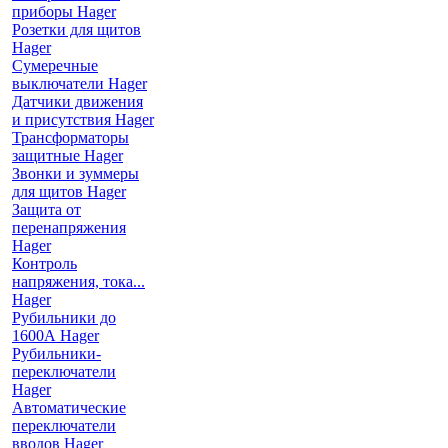
приборы Hager
Розетки для щитов
Hager
Сумеречные
выключатели Hager
Датчики движения
и присутствия Hager
Трансформаторы
защитные Hager
Звонки и зуммеры
для щитов Hager
Защита от
перенапряжения
Hager
Контроль
напряжения, тока...
Hager
Рубильники до
1600А Hager
Рубильники-
переключатели
Hager
Автоматические
переключатели
вводов Hager