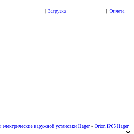
|
Загрузка
|
Оплата
 электрические наружной установки Hager
»
Orion IP65 Hager