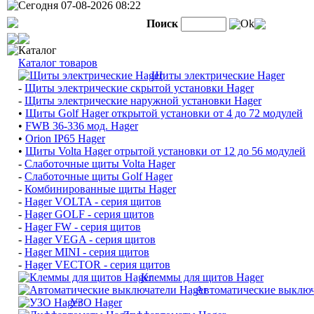
Сегодня 07-08-2026 08:22
Поиск
Ok
Каталог
Каталог товаров
Щиты электрические Hager
-
Щиты электрические скрытой установки Hager
-
Щиты электрические наружной установки Hager
•
Щиты Golf Hager открытой установки от 4 до 72 модулей
•
FWB 36-336 мод. Hager
•
Orion IP65 Hager
•
Щиты Volta Hager отрытой установки от 12 до 56 модулей
-
Слаботочные щиты Volta Hager
-
Слаботочные щиты Golf Hager
-
Комбинированные щиты Hager
-
Hager VOLTA - серия щитов
-
Hager GOLF - серия щитов
-
Hager FW - серия щитов
-
Hager VEGA - серия щитов
-
Hager MINI - серия щитов
-
Hager VECTOR - серия щитов
Клеммы для щитов Hager
Автоматические выключ
УЗО Hager