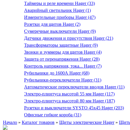
Таймеры и реле времени Hager (33)
Аварийный светильник Hager (1)
Измерительные приборы Hager (47)
Розетки для щитов Hager (2)
Сумеречные выключатели Hager (9)
Датчики движения и присутствия Hager (21)
Трансформаторы защитные Hager (9)
Звонки и зуммеры для щитов Hager (4)
Защита от перенапряжения Hager (28)
Контроль напряжения, тока... Hager (7)
Рубильники до 1600А Hager (68)
Рубильники-переключатели Hager (31)
Автоматические переключатели вводов Hager (11)
Электро-плинтуса высотой 55 мм Hager (117)
Электро-плинтуса высотой 80 мм Hager (187)
Розетки и выключатели SYSTO 45х45 Hager (203)
Офисные гибкие короба (31)
Начало
»
Каталог товаров
»
Щиты электрические Hager
»
Щиты