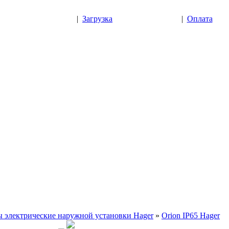
|
Загрузка
|
Оплата
 электрические наружной установки Hager
»
Orion IP65 Hager