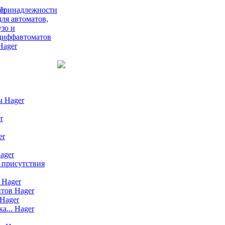
Принадлежности
для автоматов,
узо и
диффавтоматов
Hager
ы Hager
r
er
ager
 присутствия
 Hager
тов Hager
Hager
а... Hager