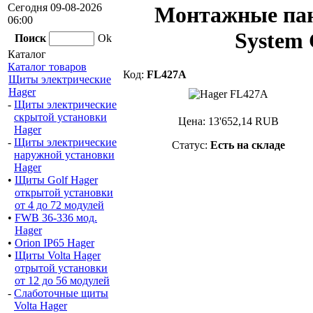
Сегодня 09-08-2026
Монтажные пан
06:00
System 
Поиск
Ok
Каталог
Каталог товаров
Код:
FL427A
Щиты электрические
Hager
-
Щиты электрические
скрытой установки
Цена:
13'652,14
RUB
Hager
-
Щиты электрические
Статус:
Есть на складе
наружной установки
Hager
•
Щиты Golf Hager
открытой установки
от 4 до 72 модулей
•
FWB 36-336 мод.
Hager
•
Orion IP65 Hager
•
Щиты Volta Hager
отрытой установки
от 12 до 56 модулей
-
Слаботочные щиты
Volta Hager