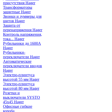
присутствия Hager
Трансформаторы
защитные Hager
Звонки и зуммеры для
щитов Hager
Защита от
перенапряжения Hager
Контроль напряжения,
тока... Hager
Рубильники до 1600А
Hager
Рубильники-
переключатели Hager
Автоматические
переключатели вводов
Hager
Электро-плинтуса
высотой 55 мм Hager
Электро-плинтуса
высотой 80 мм Hager
Розетки и
выключатели SYSTO
45х45 Hager
Офисные гибкие
короба