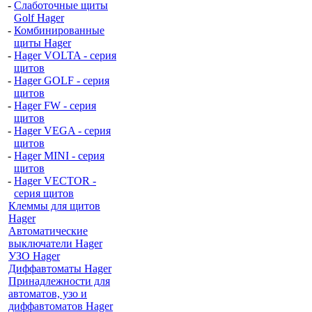
-
Слаботочные щиты
Golf Hager
-
Комбинированные
щиты Hager
-
Hager VOLTA - серия
щитов
-
Hager GOLF - серия
щитов
-
Hager FW - серия
щитов
-
Hager VEGA - серия
щитов
-
Hager MINI - серия
щитов
-
Hager VECTOR -
серия щитов
Клеммы для щитов
Hager
Автоматические
выключатели Hager
УЗО Hager
Диффавтоматы Hager
Принадлежности для
автоматов, узо и
диффавтоматов Hager