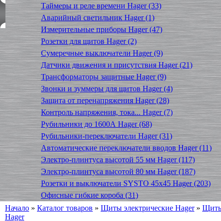
Таймеры и реле времени Hager (33)
Аварийный светильник Hager (1)
Измерительные приборы Hager (47)
Розетки для щитов Hager (2)
Сумеречные выключатели Hager (9)
Датчики движения и присутствия Hager (21)
Трансформаторы защитные Hager (9)
Звонки и зуммеры для щитов Hager (4)
Защита от перенапряжения Hager (28)
Контроль напряжения, тока... Hager (7)
Рубильники до 1600А Hager (68)
Рубильники-переключатели Hager (31)
Автоматические переключатели вводов Hager (11)
Электро-плинтуса высотой 55 мм Hager (117)
Электро-плинтуса высотой 80 мм Hager (187)
Розетки и выключатели SYSTO 45х45 Hager (203)
Офисные гибкие короба (31)
Начало
»
Каталог товаров
»
Щиты электрические Hager
»
Щиты
Hager