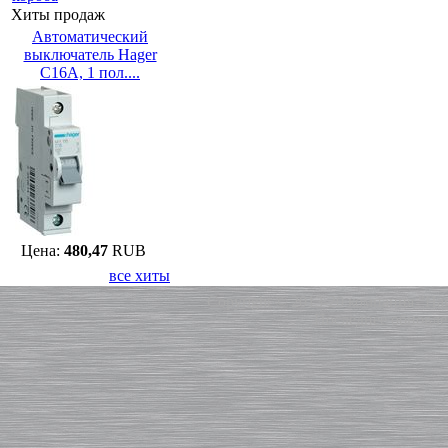
Хиты продаж
Автоматический
выключатель Hager
C16A, 1 пол....
Цена:
480,47
RUB
все хиты
Copyright © 2013-20 компания "Ha
Последнее обновлен