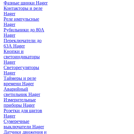
Фазные шинки Hager
Контакторы и реле
Hager
Реле импульсные
Hager
Рубильники до 80А
Hager
Переключатели до
63А Hager
Кнопки и
светоиндикаторы
Hager
Светорегуляторы
Hager
Таймеры и реле
времени Hager
Аварийный
светильник Hager
Измерительные
приборы Hager
Розетки для щитов
Hager
Сумеречные
выключатели Hager
Датчики движения и