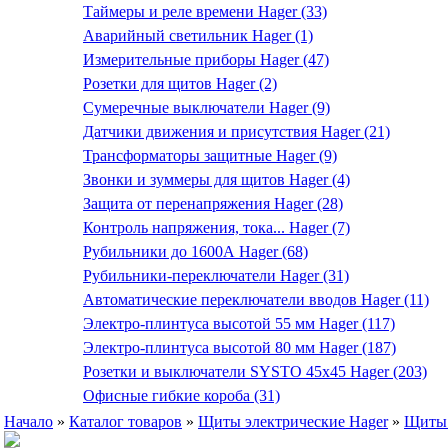
Таймеры и реле времени Hager (33)
Аварийный светильник Hager (1)
Измерительные приборы Hager (47)
Розетки для щитов Hager (2)
Сумеречные выключатели Hager (9)
Датчики движения и присутствия Hager (21)
Трансформаторы защитные Hager (9)
Звонки и зуммеры для щитов Hager (4)
Защита от перенапряжения Hager (28)
Контроль напряжения, тока... Hager (7)
Рубильники до 1600А Hager (68)
Рубильники-переключатели Hager (31)
Автоматические переключатели вводов Hager (11)
Электро-плинтуса высотой 55 мм Hager (117)
Электро-плинтуса высотой 80 мм Hager (187)
Розетки и выключатели SYSTO 45х45 Hager (203)
Офисные гибкие короба (31)
Начало
»
Каталог товаров
»
Щиты электрические Hager
»
Щиты 