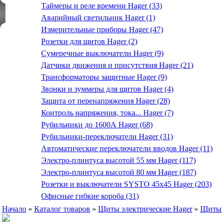
Таймеры и реле времени Hager (33)
Аварийный светильник Hager (1)
Измерительные приборы Hager (47)
Розетки для щитов Hager (2)
Сумеречные выключатели Hager (9)
Датчики движения и присутствия Hager (21)
Трансформаторы защитные Hager (9)
Звонки и зуммеры для щитов Hager (4)
Защита от перенапряжения Hager (28)
Контроль напряжения, тока... Hager (7)
Рубильники до 1600А Hager (68)
Рубильники-переключатели Hager (31)
Автоматические переключатели вводов Hager (11)
Электро-плинтуса высотой 55 мм Hager (117)
Электро-плинтуса высотой 80 мм Hager (187)
Розетки и выключатели SYSTO 45х45 Hager (203)
Офисные гибкие короба (31)
Начало
»
Каталог товаров
»
Щиты электрические Hager
»
Щиты 