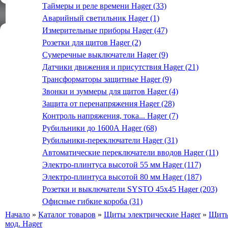
Таймеры и реле времени Hager (33)
Аварийный светильник Hager (1)
Измерительные приборы Hager (47)
Розетки для щитов Hager (2)
Сумеречные выключатели Hager (9)
Датчики движения и присутствия Hager (21)
Трансформаторы защитные Hager (9)
Звонки и зуммеры для щитов Hager (4)
Защита от перенапряжения Hager (28)
Контроль напряжения, тока... Hager (7)
Рубильники до 1600А Hager (68)
Рубильники-переключатели Hager (31)
Автоматические переключатели вводов Hager (11)
Электро-плинтуса высотой 55 мм Hager (117)
Электро-плинтуса высотой 80 мм Hager (187)
Розетки и выключатели SYSTO 45х45 Hager (203)
Офисные гибкие короба (31)
Начало
»
Каталог товаров
»
Щиты электрические Hager
»
Щиты
мод. Hager