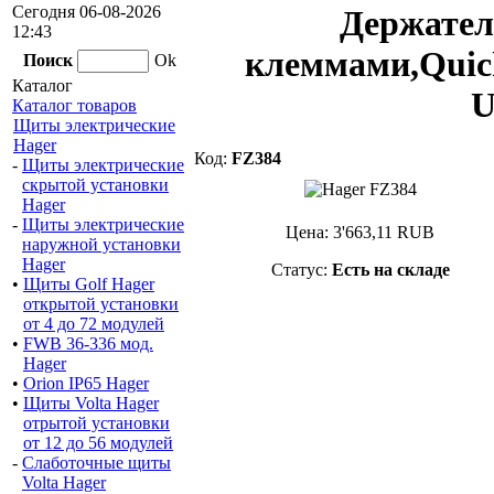
Сегодня 06-08-2026
Держател
12:43
клеммами,Quic
Поиск
Ok
Каталог
U
Каталог товаров
Щиты электрические
Hager
Код:
FZ384
-
Щиты электрические
скрытой установки
Hager
-
Щиты электрические
Цена:
3'663,11
RUB
наружной установки
Hager
Статус:
Есть на складе
•
Щиты Golf Hager
открытой установки
от 4 до 72 модулей
•
FWB 36-336 мод.
Hager
•
Orion IP65 Hager
•
Щиты Volta Hager
отрытой установки
от 12 до 56 модулей
-
Слаботочные щиты
Volta Hager