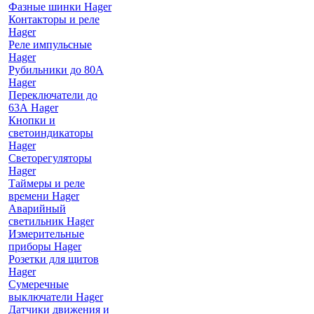
Фазные шинки Hager
Контакторы и реле
Hager
Реле импульсные
Hager
Рубильники до 80А
Hager
Переключатели до
63А Hager
Кнопки и
светоиндикаторы
Hager
Светорегуляторы
Hager
Таймеры и реле
времени Hager
Аварийный
светильник Hager
Измерительные
приборы Hager
Розетки для щитов
Hager
Сумеречные
выключатели Hager
Датчики движения и