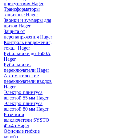
присутствия Hager
Трансформаторы
защитные Hager
Звонки и зуммеры для
щитов Hager
Защита от
перенапряжения Hager
Контроль напряжения,
тока... Hager
Рубильники до 1600А
Hager
Рубильники-
переключатели Hager
Автоматические
переключатели вводов
Hager
Электро-плинтуса
высотой 55 мм Hager
Электро-плинтуса
высотой 80 мм Hager
Розетки и
выключатели SYSTO
45х45 Hager
Офисные гибкие
короба