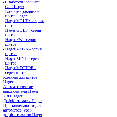
-
Слаботочные щиты
Golf Hager
-
Комбинированные
щиты Hager
-
Hager VOLTA - серия
щитов
-
Hager GOLF - серия
щитов
-
Hager FW - серия
щитов
-
Hager VEGA - серия
щитов
-
Hager MINI - серия
щитов
-
Hager VECTOR -
серия щитов
Клеммы для щитов
Hager
Автоматические
выключатели Hager
УЗО Hager
Диффавтоматы Hager
Принадлежности для
автоматов, узо и
диффавтоматов Hager