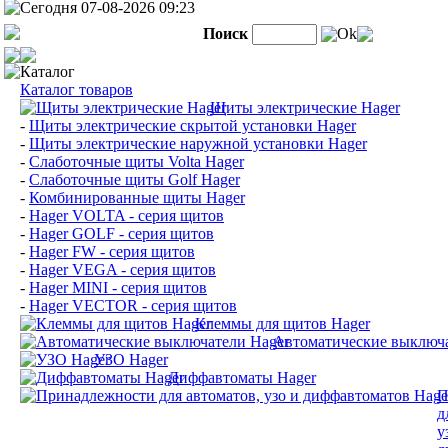
Сегодня 07-08-2026 09:23
Поиск
Ok
Каталог
Каталог товаров
Щиты электрические Hager
-
Щиты электрические скрытой установки Hager
-
Щиты электрические наружной установки Hager
-
Слаботочные щиты Volta Hager
-
Слаботочные щиты Golf Hager
-
Комбинированные щиты Hager
-
Hager VOLTA - серия щитов
-
Hager GOLF - серия щитов
-
Hager FW - серия щитов
-
Hager VEGA - серия щитов
-
Hager MINI - серия щитов
-
Hager VECTOR - серия щитов
Клеммы для щитов Hager
Автоматические выключа
УЗО Hager
Диффавтоматы Hager
П
д
у