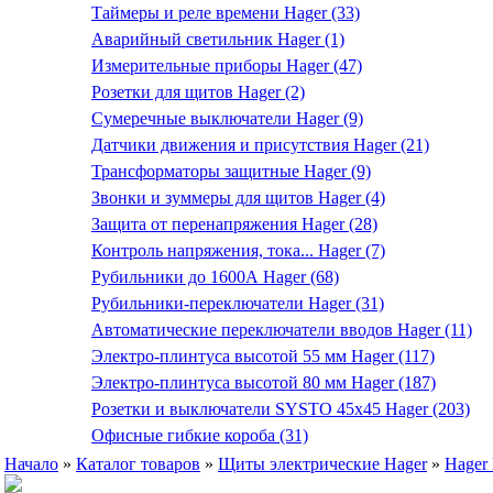
Таймеры и реле времени Hager (33)
Аварийный светильник Hager (1)
Измерительные приборы Hager (47)
Розетки для щитов Hager (2)
Сумеречные выключатели Hager (9)
Датчики движения и присутствия Hager (21)
Трансформаторы защитные Hager (9)
Звонки и зуммеры для щитов Hager (4)
Защита от перенапряжения Hager (28)
Контроль напряжения, тока... Hager (7)
Рубильники до 1600А Hager (68)
Рубильники-переключатели Hager (31)
Автоматические переключатели вводов Hager (11)
Электро-плинтуса высотой 55 мм Hager (117)
Электро-плинтуса высотой 80 мм Hager (187)
Розетки и выключатели SYSTO 45х45 Hager (203)
Офисные гибкие короба (31)
Начало
»
Каталог товаров
»
Щиты электрические Hager
»
Hager