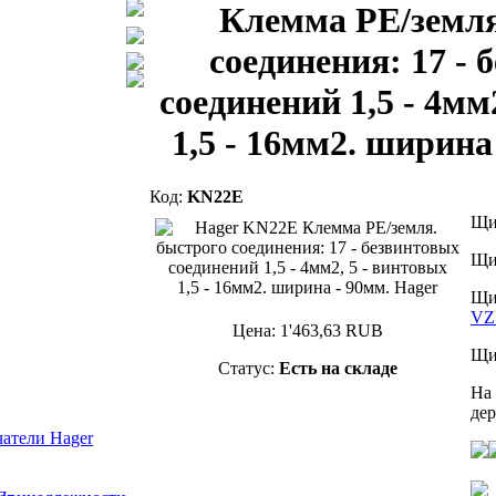
Клемма PE/земля
соединения: 17 - 
соединений 1,5 - 4мм
1,5 - 16мм2. ширина
Код:
KN22E
Щит
Щит
Щит
VZ
Цена:
1'463,63
RUB
Щи
Статус:
Есть на складе
На 
де
атели Hager