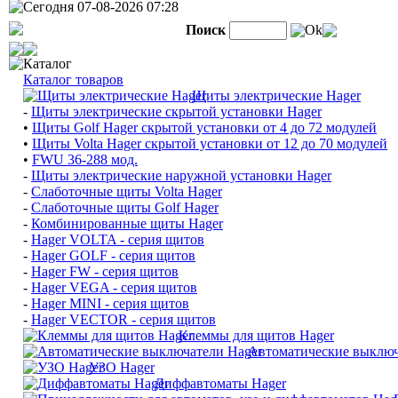
Сегодня 07-08-2026 07:28
Поиск
Ok
Каталог
Каталог товаров
Щиты электрические Hager
-
Щиты электрические скрытой установки Hager
•
Щиты Golf Hager скрытой установки от 4 до 72 модулей
•
Щиты Volta Hager скрытой установки от 12 до 70 модулей
•
FWU 36-288 мод.
-
Щиты электрические наружной установки Hager
-
Слаботочные щиты Volta Hager
-
Слаботочные щиты Golf Hager
-
Комбинированные щиты Hager
-
Hager VOLTA - серия щитов
-
Hager GOLF - серия щитов
-
Hager FW - серия щитов
-
Hager VEGA - серия щитов
-
Hager MINI - серия щитов
-
Hager VECTOR - серия щитов
Клеммы для щитов Hager
Автоматические выключ
УЗО Hager
Диффавтоматы Hager