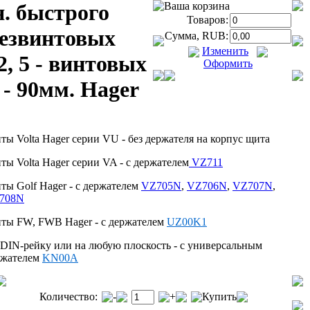
. быстрого
Ваша корзина
Товаров:
безвинтовых
Сумма, RUB:
Изменить
2, 5 - винтовых
Оформить
 - 90мм. Hager
ы Volta Hager серии VU - без держателя на корпус щита
ы Volta Hager серии VA - c держателем
VZ711
ы Golf Hager - c держателем
VZ705N
,
VZ706N
,
VZ707N
,
708N
ты FW, FWB Hager - c держателем
UZ00K1
DIN-рейку или на любую плоскость - c универсальным
ржателем
KN00A
Количество:
-
+
Купить