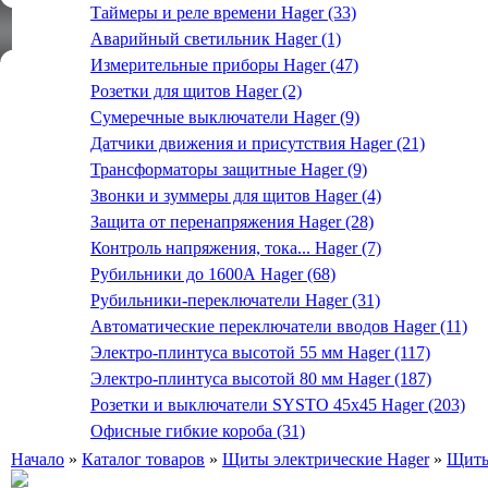
Таймеры и реле времени Hager (33)
Аварийный светильник Hager (1)
Измерительные приборы Hager (47)
Розетки для щитов Hager (2)
Сумеречные выключатели Hager (9)
Датчики движения и присутствия Hager (21)
Трансформаторы защитные Hager (9)
Звонки и зуммеры для щитов Hager (4)
Защита от перенапряжения Hager (28)
Контроль напряжения, тока... Hager (7)
Рубильники до 1600А Hager (68)
Рубильники-переключатели Hager (31)
Автоматические переключатели вводов Hager (11)
Электро-плинтуса высотой 55 мм Hager (117)
Электро-плинтуса высотой 80 мм Hager (187)
Розетки и выключатели SYSTO 45х45 Hager (203)
Офисные гибкие короба (31)
Начало
»
Каталог товаров
»
Щиты электрические Hager
»
Щиты