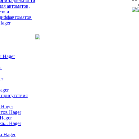
Принадлежности
для автоматов,
узо и
диффавтоматов
Hager
ы Hager
r
er
ager
 присутствия
 Hager
тов Hager
Hager
а... Hager
и Hager