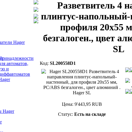
Разветвитель 4 
плинтус-напольный-
профиля 20х55 
безгалоген., цвет ал
атели Hager
SL
Принадлежности
Код:
SL200558D1
для автоматов,
узо и
диффавтоматов
Hager
Цена:
9'443,95
RUB
ы Hager
Статус:
Есть на складе
r