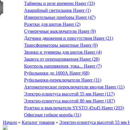
Таймеры и реле времени Hager (33)
Аварийный светильник Hager (1)
Измерительные приборы Hager (47)
Розетки для щитов Hager (2)
Сумеречные выключатели Hager (9)
Датчики движения и присутствия Hager (21)
Трансформаторы защитные Hager (9)
Звонки и зуммеры для щитов Hager (4)
Защита от перенапряжения Hager (28)
Контроль напряжения, тока... Hager (7)
Рубильники до 1600А Hager (68)
Рубильники-переключатели Hager (31)
Автоматические переключатели вводов Hager (11)
Электро-плинтуса высотой 55 мм Hager (117)
Электро-плинтуса высотой 80 мм Hager (187)
Розетки и выключатели SYSTO 45х45 Hager (203)
Офисные гибкие короба (31)
Начало
»
Каталог товаров
»
Электро-плинтуса высотой 55 мм 