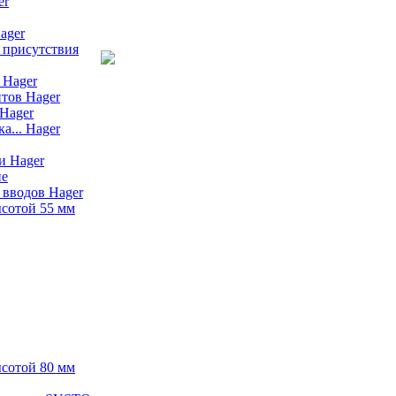
er
ager
 присутствия
 Hager
тов Hager
Hager
а... Hager
и Hager
ие
 вводов Hager
сотой 55 мм
сотой 80 мм