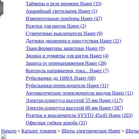
Таймеры и реле времени Hager (33)
Аварийный светильник Hager (1)
Измерительные приборы Hager (47)
Розетки для щитов Hager (2)
Сумеречные выключатели Hager (9)
Датчики движения и присутствия Hager (21)
Трансформаторы защитные Hager (9)
Звонки и зуммеры для щитов Hager (4)
Защита от перенапряжения Hager (28)
Контроль напряжения, тока... Hager (7)
Рубильники до 1600А Hager (68)
Рубильники-переключатели Hager (31)
Автоматические переключатели вводов Hager (11)
Электро-плинтуса высотой 55 мм Hager (117)
Электро-плинтуса высотой 80 мм Hager (187)
Розетки и выключатели SYSTO 45х45 Hager (203)
Офисные гибкие короба (31)
Начало
»
Каталог товаров
»
Щиты электрические Hager
»
Щиты 