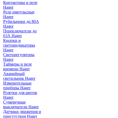
Контакторы и реле
Hager
Реле импульсные
Hager
Рубильники до 80А
Hager
Переключатели до
63А Hager
Кнопки и
светоиндикаторы
Hager
Светорегуляторы
Hager
Таймеры и реле
времени Hager
Аварийный
светильник Hager
Измерительные
приборы Hager
Розетки для щитов
Hager
Сумеречные
выключатели Hager
Датчики движения и
присутствия Hager