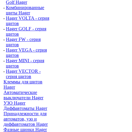
Golf Hager
-
Комбинированные
щиты Hager
-
Hager VOLTA - серия
щитов
-
Hager GOLF - серия
щитов
-
Hager FW - серия
щитов
-
Hager VEGA - серия
щитов
-
Hager MINI - серия
щитов
-
Hager VECTOR -
серия щитов
Клеммы для щитов
Hager
Автоматические
выключатели Hager
УЗО Hager
Диффавтоматы Hager
Принадлежности для
автоматов, узо и
диффавтоматов Hager
Фазные шинки Hager