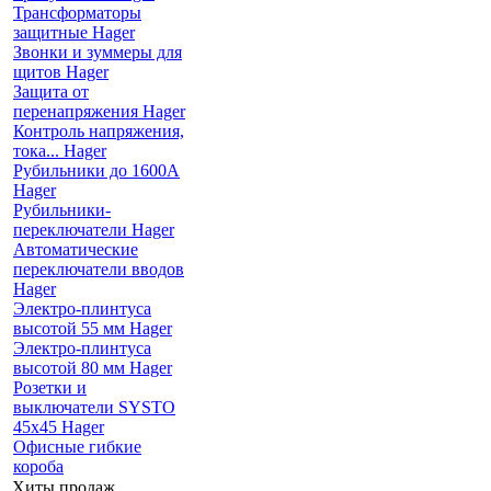
Трансформаторы
защитные Hager
Звонки и зуммеры для
щитов Hager
Защита от
перенапряжения Hager
Контроль напряжения,
тока... Hager
Рубильники до 1600А
Hager
Рубильники-
переключатели Hager
Автоматические
переключатели вводов
Hager
Электро-плинтуса
высотой 55 мм Hager
Электро-плинтуса
высотой 80 мм Hager
Розетки и
выключатели SYSTO
45х45 Hager
Офисные гибкие
короба
Хиты продаж