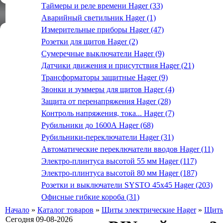
Таймеры и реле времени Hager (33)
Аварийный светильник Hager (1)
Измерительные приборы Hager (47)
Розетки для щитов Hager (2)
Сумеречные выключатели Hager (9)
Датчики движения и присутствия Hager (21)
Трансформаторы защитные Hager (9)
Звонки и зуммеры для щитов Hager (4)
Защита от перенапряжения Hager (28)
Контроль напряжения, тока... Hager (7)
Рубильники до 1600А Hager (68)
Рубильники-переключатели Hager (31)
Автоматические переключатели вводов Hager (11)
Электро-плинтуса высотой 55 мм Hager (117)
Электро-плинтуса высотой 80 мм Hager (187)
Розетки и выключатели SYSTO 45х45 Hager (203)
Офисные гибкие короба (31)
Начало
»
Каталог товаров
»
Щиты электрические Hager
»
Щиты
Сегодня 09-08-2026