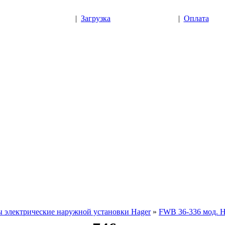
|
Загрузка
|
Оплата
 электрические наружной установки Hager
»
FWB 36-336 мод. H