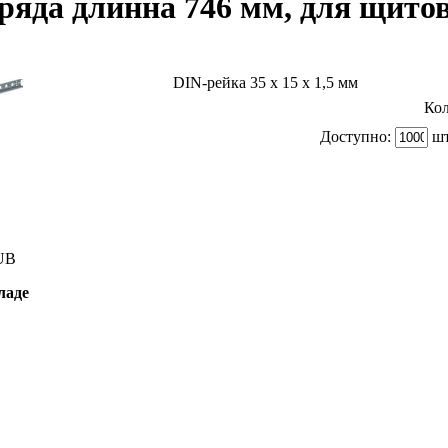
 ряда длинна 746 мм, для щит
DIN-рейка 35 х 15 х 1,5 мм
Кол
Доступно:
шт
UB
ладе