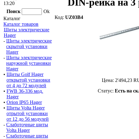
DIN-рейка на 3
13:20
Поиск
Ok
Код:
UZ03B4
Каталог
Каталог товаров
Щиты электрические
Hager
-
Щиты электрические
скрытой установки
Hager
-
Щиты электрические
наружной установки
Hager
•
Щиты Golf Hager
открытой установки
Цена:
2'494,23
R
от 4 до 72 модулей
Статус:
Есть на ск
•
FWB 36-336 мод.
Hager
•
Orion IP65 Hager
•
Щиты Volta Hager
отрытой установки
от 12 до 56 модулей
-
Слаботочные щиты
Volta Hager
-
Слаботочные щиты