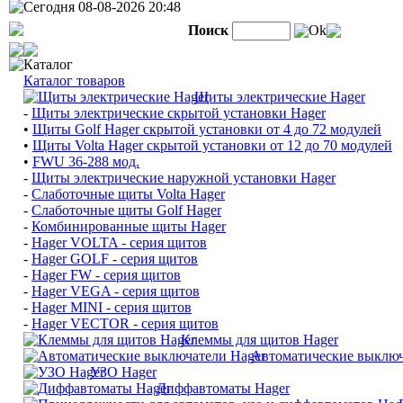
Сегодня 08-08-2026 20:48
Поиск
Ok
Каталог
Каталог товаров
Щиты электрические Hager
-
Щиты электрические скрытой установки Hager
•
Щиты Golf Hager скрытой установки от 4 до 72 модулей
•
Щиты Volta Hager скрытой установки от 12 до 70 модулей
•
FWU 36-288 мод.
-
Щиты электрические наружной установки Hager
-
Слаботочные щиты Volta Hager
-
Слаботочные щиты Golf Hager
-
Комбинированные щиты Hager
-
Hager VOLTA - серия щитов
-
Hager GOLF - серия щитов
-
Hager FW - серия щитов
-
Hager VEGA - серия щитов
-
Hager MINI - серия щитов
-
Hager VECTOR - серия щитов
Клеммы для щитов Hager
Автоматические выключ
УЗО Hager
Диффавтоматы Hager