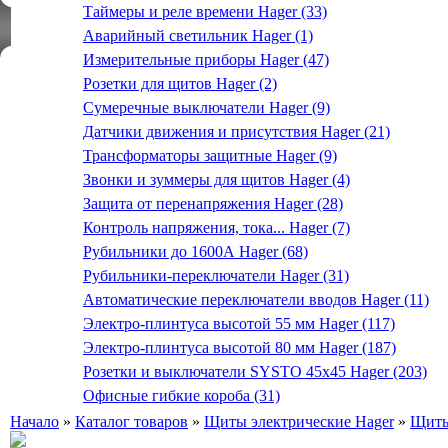
Таймеры и реле времени Hager (33)
Аварийный светильник Hager (1)
Измерительные приборы Hager (47)
Розетки для щитов Hager (2)
Сумеречные выключатели Hager (9)
Датчики движения и присутствия Hager (21)
Трансформаторы защитные Hager (9)
Звонки и зуммеры для щитов Hager (4)
Защита от перенапряжения Hager (28)
Контроль напряжения, тока... Hager (7)
Рубильники до 1600А Hager (68)
Рубильники-переключатели Hager (31)
Автоматические переключатели вводов Hager (11)
Электро-плинтуса высотой 55 мм Hager (117)
Электро-плинтуса высотой 80 мм Hager (187)
Розетки и выключатели SYSTO 45х45 Hager (203)
Офисные гибкие короба (31)
Начало
»
Каталог товаров
»
Щиты электрические Hager
»
Щиты