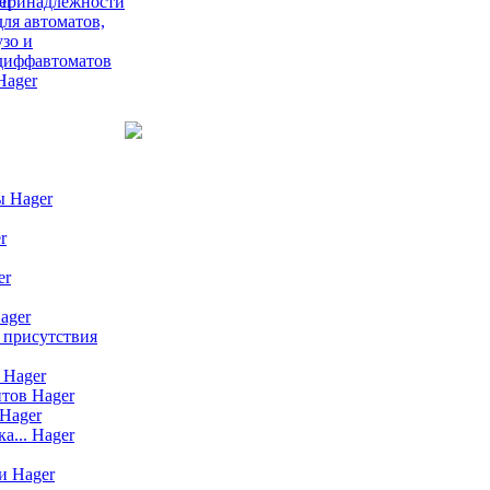
Принадлежности
для автоматов,
узо и
диффавтоматов
Hager
ы Hager
r
er
ager
 присутствия
 Hager
тов Hager
Hager
а... Hager
и Hager