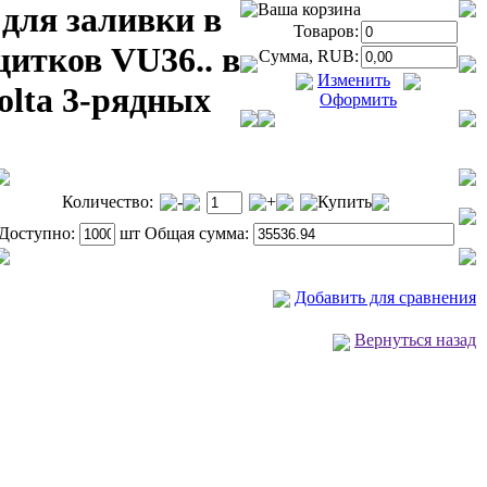
для заливки в
Ваша корзина
Товаров:
щитков VU36.. в
Сумма, RUB:
Изменить
olta 3-рядных
Оформить
Количество:
-
+
Купить
Доступно:
шт Общая сумма:
Добавить для сравнения
Вернуться назад