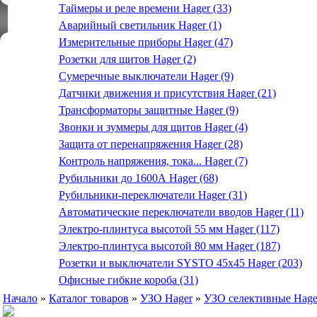
Таймеры и реле времени Hager (33)
Аварийный светильник Hager (1)
Измерительные приборы Hager (47)
Розетки для щитов Hager (2)
Сумеречные выключатели Hager (9)
Датчики движения и присутствия Hager (21)
Трансформаторы защитные Hager (9)
Звонки и зуммеры для щитов Hager (4)
Защита от перенапряжения Hager (28)
Контроль напряжения, тока... Hager (7)
Рубильники до 1600А Hager (68)
Рубильники-переключатели Hager (31)
Автоматические переключатели вводов Hager (11)
Электро-плинтуса высотой 55 мм Hager (117)
Электро-плинтуса высотой 80 мм Hager (187)
Розетки и выключатели SYSTO 45х45 Hager (203)
Офисные гибкие короба (31)
Начало
»
Каталог товаров
»
УЗО Hager
»
УЗО селективные Hage