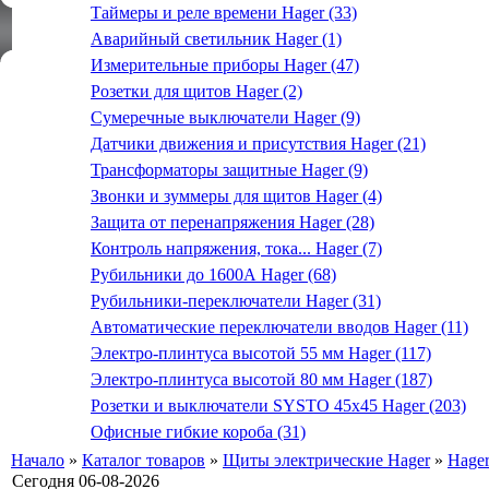
Таймеры и реле времени Hager (33)
Аварийный светильник Hager (1)
Измерительные приборы Hager (47)
Розетки для щитов Hager (2)
Сумеречные выключатели Hager (9)
Датчики движения и присутствия Hager (21)
Трансформаторы защитные Hager (9)
Звонки и зуммеры для щитов Hager (4)
Защита от перенапряжения Hager (28)
Контроль напряжения, тока... Hager (7)
Рубильники до 1600А Hager (68)
Рубильники-переключатели Hager (31)
Автоматические переключатели вводов Hager (11)
Электро-плинтуса высотой 55 мм Hager (117)
Электро-плинтуса высотой 80 мм Hager (187)
Розетки и выключатели SYSTO 45х45 Hager (203)
Офисные гибкие короба (31)
Начало
»
Каталог товаров
»
Щиты электрические Hager
»
Hage
Сегодня 06-08-2026