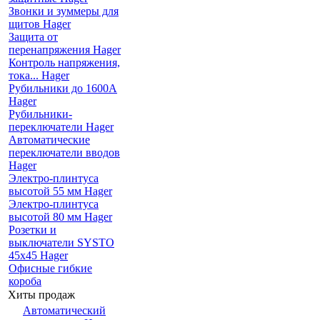
Звонки и зуммеры для
щитов Hager
Защита от
перенапряжения Hager
Контроль напряжения,
тока... Hager
Рубильники до 1600А
Hager
Рубильники-
переключатели Hager
Автоматические
переключатели вводов
Hager
Электро-плинтуса
высотой 55 мм Hager
Электро-плинтуса
высотой 80 мм Hager
Розетки и
выключатели SYSTO
45х45 Hager
Офисные гибкие
короба
Хиты продаж
Автоматический