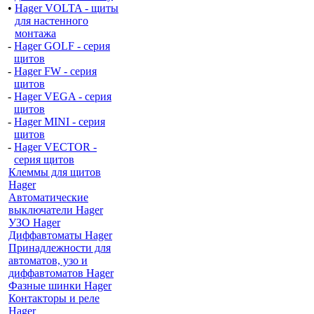
•
Hager VOLTA - щиты
для настенного
монтажа
-
Hager GOLF - серия
щитов
-
Hager FW - серия
щитов
-
Hager VEGA - серия
щитов
-
Hager MINI - серия
щитов
-
Hager VECTOR -
серия щитов
Клеммы для щитов
Hager
Автоматические
выключатели Hager
УЗО Hager
Диффавтоматы Hager
Принадлежности для
автоматов, узо и
диффавтоматов Hager
Фазные шинки Hager
Контакторы и реле
Hager