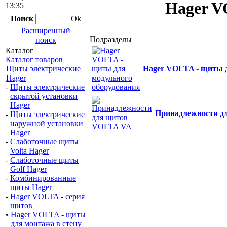
Hager V
13:35
Поиск
Ok
Расширенный
Подразделы
поиск
Каталог
Каталог товаров
Щиты электрические
Hager VOLTA - щиты д
Hager
-
Щиты электрические
скрытой установки
Hager
Принадлежности д
-
Щиты электрические
наружной установки
Hager
-
Слаботочные щиты
Volta Hager
-
Слаботочные щиты
Golf Hager
-
Комбинированные
щиты Hager
-
Hager VOLTA - серия
щитов
•
Hager VOLTA - щиты
для монтажа в стену