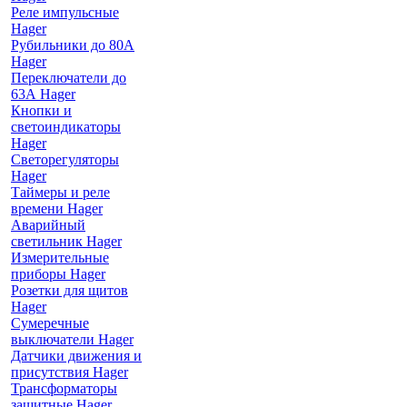
Реле импульсные
Hager
Рубильники до 80А
Hager
Переключатели до
63А Hager
Кнопки и
светоиндикаторы
Hager
Светорегуляторы
Hager
Таймеры и реле
времени Hager
Аварийный
светильник Hager
Измерительные
приборы Hager
Розетки для щитов
Hager
Сумеречные
выключатели Hager
Датчики движения и
присутствия Hager
Трансформаторы
защитные Hager