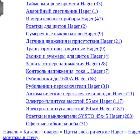
Таймеры и реле времени Hager (33)
Аварийный светильник Hager (1)
Измерительные приборы Hager (47)
Розетки для щитов Hager (2)
Сумеречные выключатели Hager (9)
Датчики движения и присутствия Hager (21)
Трансформаторы защитные Hager (9)
Звонки и зуммеры для щитов Hager (4)
Защита от перенапряжения Hager (28)
Контроль напряжения, тока... Hager (7)
Рубильники до 1600А Hager (68)
Рубильники-переключатели Hager (31)
Автоматические переключатели вводов Hager (11)
Электро-плинтуса высотой 55 мм Hager (117)
Электро-плинтуса высотой 80 мм Hager (187)
Розетки и выключатели SYSTO 45х45 Hager (203)
Офисные гибкие короба (31)
Начало
»
Каталог товаров
»
Щиты электрические Hager
»
Hage
монтажа в стену