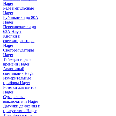
Hager
Реле импульсные
Hager
Рубильники до 80А
Hager
Переключатели до
63А Hager
Кнопки и
светоиндикаторы
Hager
Светорегуляторы
Hager
Таймеры и реле
времени Hager
Аварийный
светильник Hager
Измерительные
приборы Hager
Розетки для щитов
Hager
Сумеречные
выключатели Hager
Датчики движения и
присутствия Hager
Трансформаторы