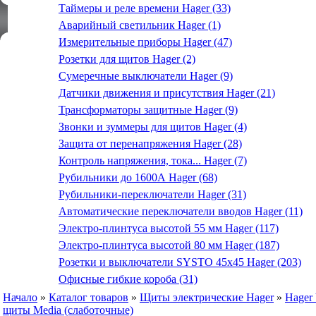
Таймеры и реле времени Hager (33)
Аварийный светильник Hager (1)
Измерительные приборы Hager (47)
Розетки для щитов Hager (2)
Сумеречные выключатели Hager (9)
Датчики движения и присутствия Hager (21)
Трансформаторы защитные Hager (9)
Звонки и зуммеры для щитов Hager (4)
Защита от перенапряжения Hager (28)
Контроль напряжения, тока... Hager (7)
Рубильники до 1600А Hager (68)
Рубильники-переключатели Hager (31)
Автоматические переключатели вводов Hager (11)
Электро-плинтуса высотой 55 мм Hager (117)
Электро-плинтуса высотой 80 мм Hager (187)
Розетки и выключатели SYSTO 45х45 Hager (203)
Офисные гибкие короба (31)
Начало
»
Каталог товаров
»
Щиты электрические Hager
»
Hager
щиты Media (слаботочные)