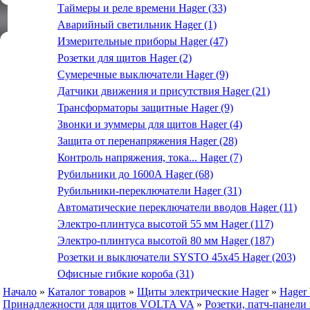
Таймеры и реле времени Hager (33)
Аварийный светильник Hager (1)
Измерительные приборы Hager (47)
Розетки для щитов Hager (2)
Сумеречные выключатели Hager (9)
Датчики движения и присутствия Hager (21)
Трансформаторы защитные Hager (9)
Звонки и зуммеры для щитов Hager (4)
Защита от перенапряжения Hager (28)
Контроль напряжения, тока... Hager (7)
Рубильники до 1600А Hager (68)
Рубильники-переключатели Hager (31)
Автоматические переключатели вводов Hager (11)
Электро-плинтуса высотой 55 мм Hager (117)
Электро-плинтуса высотой 80 мм Hager (187)
Розетки и выключатели SYSTO 45х45 Hager (203)
Офисные гибкие короба (31)
Начало
»
Каталог товаров
»
Щиты электрические Hager
»
Hager
Принадлежности для щитов VOLTA VA
»
Розетки, патч-панели 